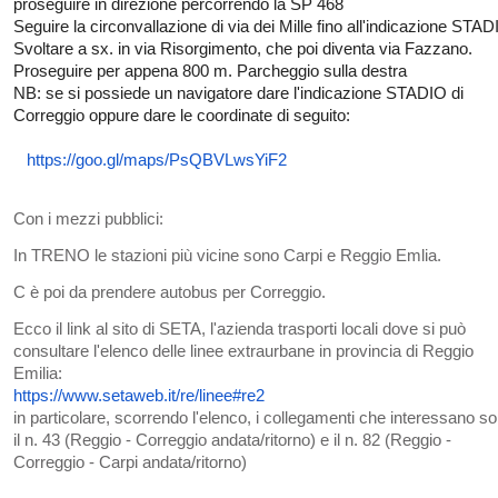
proseguire in direzione percorrendo la SP 468
Seguire la circonvallazione di via dei Mille fino all'indicazione STAD
Svoltare a sx. in via Risorgimento, che poi diventa via Fazzano.
Proseguire per appena 800 m. Parcheggio sulla destra
NB: se si possiede un navigatore dare l'indicazione STADIO di
Correggio oppure dare le coordinate di seguito:
https://goo.gl/maps/PsQBVLwsYiF2
Con i mezzi pubblici:
In TRENO le stazioni più vicine sono Carpi e Reggio Emlia.
C è poi da prendere autobus per Correggio.
Ecco il link al sito di SETA, l'azienda trasporti locali dove si può
consultare l'elenco delle linee extraurbane in provincia di Reggio
Emilia:
https://www.setaweb.it/re/linee#re2
in particolare, scorrendo l'elenco, i collegamenti che interessano s
il n. 43 (Reggio - Correggio andata/ritorno) e il n. 82 (Reggio -
Correggio - Carpi andata/ritorno)
Das Panda Dial wurde Mitte des 20. Jahrhunderts ingeführt
replica uhren
un