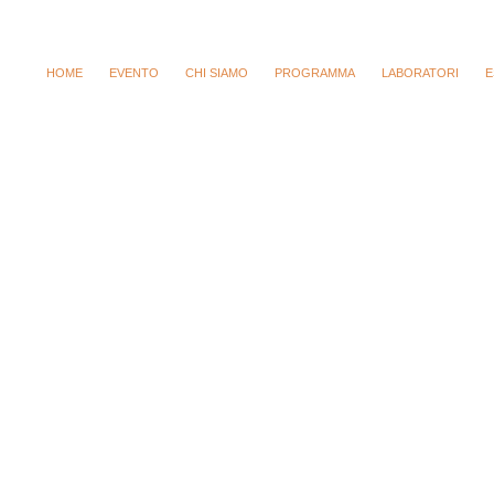
wei?em Hintergrund und schwarzem Hilfszifferblatt,
replica uhren kaufen
des
stellen wir vier moderne Luxusuhren vor, die mit ?Panda Disk“ entworfen w
HOME
EVENTO
CHI SIAMO
PROGRAMMA
LABORATORI
E